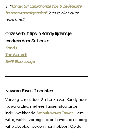
In ‘
Kandy, Sri Lanka: onze tips & de leukste 
bezienswaardigheden!
’
 lees je alles over 
deze stad! 
Onze verblijf tips in Kandy tijdens je 
rondreis door Sri Lanka:
Kandu
The Summit
SWP Eco Lodge
Nuwara Eliya - 2 nachten
Vervolg je reis door Sri Lanka van Kandy naar 
Nuwara Eliya met een tussenstop bij de 
indrukwekkende 
Ambuluwawa Tower
.
 Deze 
witte, wokkelvormige toren boven op de berg 
wil je absoluut beklommen hebben! Op de 