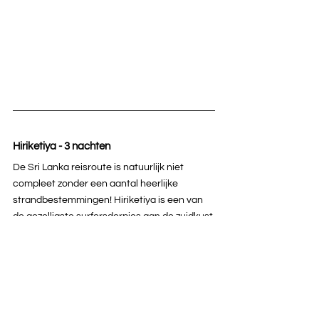
Hiriketiya - 3 nachten
De Sri Lanka reisroute is natuurlijk niet 
compleet zonder een aantal heerlijke 
strandbestemmingen! Hiriketiya is een van 
de gezelligste surfersdorpjes aan de zuidkust 
van het eiland. Het strand van Hiriketiya is 
een gezellige plek met leuke barretjes en 
hippe hotspots. De golven in Hiriketiya zijn 
geschikt voor zowel de beginners als de 
meer ervaren surfers. Daarnaast kun je 
zeeschildpadden spotten bij Turtle Point, 