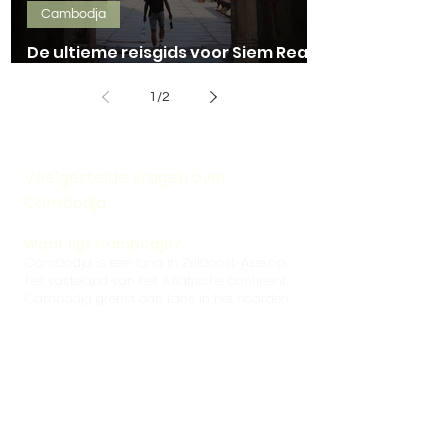
Cambodja
De ultieme reisgids voor Siem Reap
en Angkor Wat!
1
/
2
Veelgestelde vragen over
Cambodja
Waar ligt Cambodja?
Cambodja is een land in Zuidoost-Azië op
het vasteland van het Aziatische continent.
Cambodja grenst aan Laos in het noorden,
Vietnam
in het oosten en
Thailand
aan het
westen. De kustlijn van Cambodja ligt in
het zuidwesten van het land, aan de Golf
van Thailand. De hoofdstad van Cambodja
is
Phnom Penh
. Een van de bekendste
bezienswaardigheden is Angkor Wat vlak
bij de stad
Siem Reap
. Dit indrukwekkende
tempelcomplex is één van de grootste