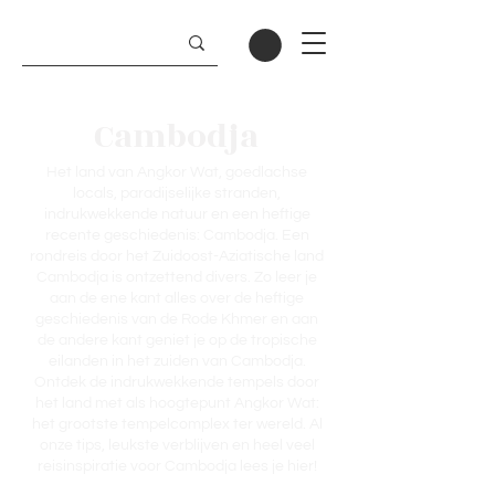
Cambodja
Het land van Angkor Wat, goedlachse
locals, paradijselijke stranden,
indrukwekkende natuur en een heftige
recente geschiedenis: Cambodja. Een
rondreis door het Zuidoost-Aziatische land
Cambodja is ontzettend divers. Zo leer je
aan de ene kant alles over de heftige
geschiedenis van de Rode Khmer en aan
de andere kant geniet je op de tropische
eilanden in het zuiden van Cambodja.
Ontdek de indrukwekkende tempels door
het land met als hoogtepunt Angkor Wat:
het grootste tempelcomplex ter wereld. Al
onze tips, leukste verblijven en heel veel
reisinspiratie voor Cambodja lees je hier!