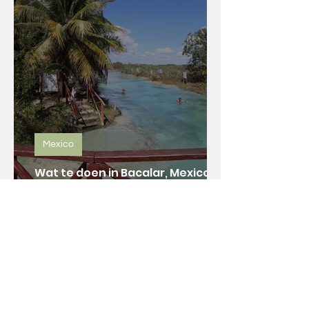
Mexico
Wat te doen in Bacalar, Mexico?
De leukste tips!
1
/
2
Een reis door Midden-Amerika is er eentje
die je voor altijd bij zal blijven. Unieke
bestemmingen, ongerepte jungle,
tropische witte stranden aan de