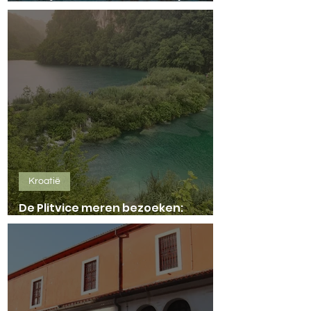
hotspots en meer!
Kroatië
De Plitvice meren bezoeken:
handige tips en praktische info!