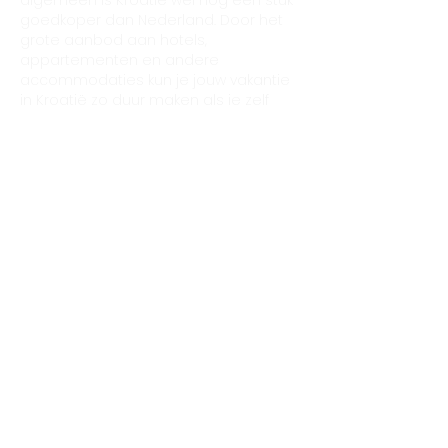
goedkoper dan Nederland. Door het
grote aanbod aan hotels,
appartementen en andere
accommodaties kun je jouw vakantie
in Kroatië zo duur maken als je zelf
wilt!
Hoe lang is het vliegen naar Kroatië?
Je vliegt in ongeveer 2 tot 2,5 uur van
Nederland naar Kroatië afhankelijk van
je eindbestemming. Van Amsterdam
vlieg je in ongeveer 2 uur naar Zagreb,
de hoofdstad van Kroatië.
Dubrovnik
in
het zuiden van Kroatië is ongeveer 2,5
uur vliegen vanaf Schiphol.
Deze relatief korte vliegafstand maakt
Kroatië een ideale
vakantiebestemming voor zowel een
korte stedentrip naar
Split
, of een
vakantie van drie weken langs
verschillende plaatsen met een