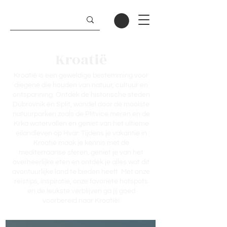
Kroatië
Kroatië is een geweldige bestemming voor
diegene die houden van natuur, cultuur en
ontspanning. Ontdek de historische steden
Dubrovnik en Split, wandel door de mooiste
natuurparken zoals de Plitvice meren en de
Krka watervallen en geniet van het ultieme
eilandleven op Hvar. Tijdens je vakantie in
Kroatië maak je kennis met de
mediterraanse sferen, geniet je van het
overheerlijke eten en ontdek je alles wat dit
avontuurlijke land te bieden heeft. Met onze
reistips, inspiratie, onze favoriete hotspots
en de leukste verblijven ga jij goed
voorbereid naar Kroatië!