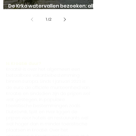
De Krka watervallen bezoeken: alle
info op een rijtje!
1
/
2
Veelgestelde vragen over
Kroatië
Is Kroatië duur?
Kroatië is over het algemeen een
betaalbare vakantiebestemming
binnen Europa. Sinds 1 januari 2023 is
de euro de officiële munteenheid van
Kroatië en sindsdien zijn de prijzen wel
wat gestegen. In populaire
toeristische bestemmingen zoals
Dubrovnik, Split en Hvar liggen de
prijzen voor hotels en restaurants wel
wat hoger dan in minder toeristische
plaatsen in Kroatië. Over het
algemeen is Kroatië wel nog een stuk