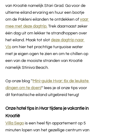
van Kroatië namelijk Stari Grad. Ga voor de 
ultieme eiland ervaring en huur een bootje 
om de Pakleni eilanden te ontdekken of 
vaar 
mee met deze dagtrip
.
 Trek daarnaast zeker 
één dag uit om lekker te strandhoppen over 
het eiland. Maak tot slot 
deze dagtrip naar 
Vis
om hier het prachtige turquoise water 
met je eigen ogen te zien en om te chillen op 
een van de mooiste stranden van Kroatië 
namelijk Stiniva Beach.
Op onze blog ‘’
Mini-guide Hvar: 6x de leukste 
dingen om te doen!
’’ lees je al onze tips voor 
dit fantastische eiland uitgebreid terug!
Onze hotel tips in Hvar tijdens je vakantie in 
Kroatië
Villa Sego
is een heel fijn appartement op 5 
minuten lopen van het gezellige centrum van 