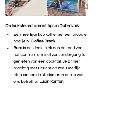
De leukste restaurant tips in Dubrovnik
Een heerlijke kop koffie met een broodje 
haal je bij 
Coffee Break
.
Bard 
is de ideale plek aan de rand van 
het centrum om met zonsondergang te 
genieten van een cocktail. Je zit hier 
prachtig met uitzicht op zee. Heerlijk 
eten binnen de stadsmuren doe je wat 
ons betreft bij 
Lucin Kantun
.
Voor een heerlijk diner net buiten de 
oude stad ga je naar 
Pantarul
.
Het weer in Dubrovnik 
Dubrovnik bezoeken is altijd een goed idee 
omdat de stad echt waanzinnig mooi is. In de 
zomer ligt de temperatuur vaak boven de 30 