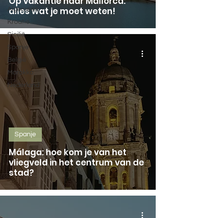
Op vakantie naar Mallorca:
alles wat je moet weten!
Algemeen
Kroatië
Sicilië
Spanje
België
Marokko
Nederland
Spanje
Málaga: hoe kom je van het
vliegveld in het centrum van de
stad?