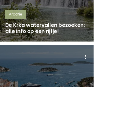
Kroatië
De Krka watervallen bezoeken:
alle info op een rijtje!
Kroatië
Mini-guide Hvar: 6x de leukste
dingen om te doen!