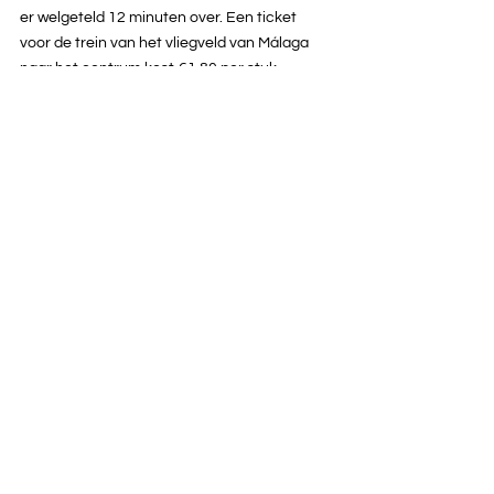
er welgeteld 12 minuten over. Een ticket 
voor de trein van het vliegveld van Málaga 
naar het centrum kost €1,80 per stuk.
Staat er een stedentrip naar Málaga op de 
planning? In 
deze blog
lees je al onze tips, de 
leukste bezienswaardigheden in Málaga, 
onze favoriete hotspots en veel meer!
Wil je al onze reisavonturen op de voet 
volgen? Volg ons dan op 
Instagram
!
Bekijk hier al onze blogs over Spanje!
Spanje