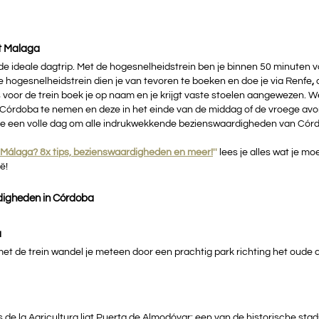
t Malaga
e ideale dagtrip. Met de hogesnelheidstrein ben je binnen 50 minuten v
 hogesnelheidstrein dien je van tevoren te boeken en doe je via Renfe
, 
 voor de trein boek je op naam en je krijgt vaste stoelen aangewezen. W
ar Córdoba te nemen en deze in het einde van de middag of de vroege av
je een volle dag om alle indrukwekkende bezienswaardigheden van Cór
 Málaga? 8x tips, bezienswaardigheden en meer!
''
 lees je alles wat je m
ë!
digheden in Córdoba
a
t de trein wandel je meteen door een prachtig park richting het oude 
 de la Agricultura ligt Puerta de Almodóvar: een van de historische sta