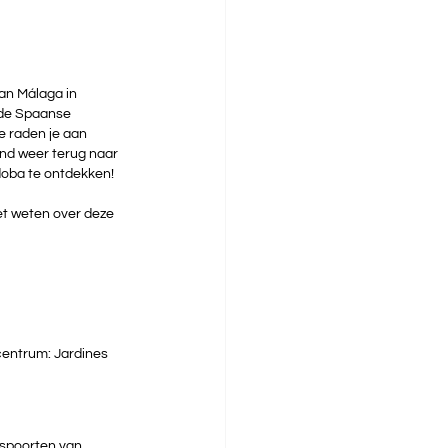
an Málaga in 
de Spaanse 
e raden je aan 
ond weer terug naar 
doba te ontdekken!
oet weten over deze 
centrum: Jardines 
dspoorten van 