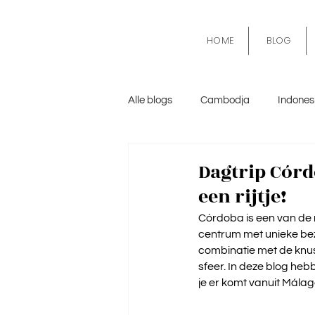
HOME
BLOG
Alle blogs
Cambodja
Indones
Mexico
Algemeen
Kroa
Dagtrip Córd
een rijtje!
Córdoba is een van de 
centrum met unieke bez
combinatie met de knus
sfeer. In deze blog heb
je er komt vanuit Málag