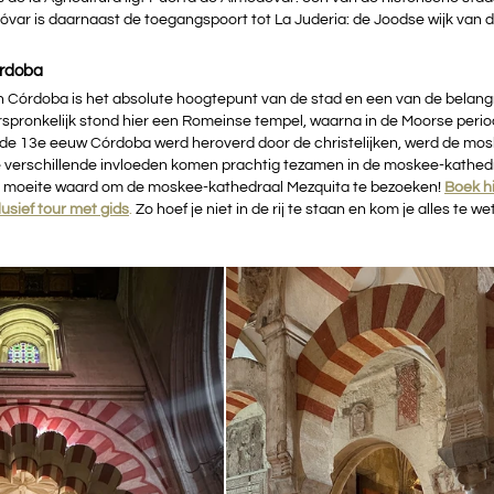
var is daarnaast de toegangspoort tot La Juderia: de Joodse wijk van d
órdoba
Córdoba is het absolute hoogtepunt van de stad en een van de belangr
pronkelijk stond hier een Romeinse tempel, waarna in de Moorse peri
 de 13e eeuw Córdoba werd heroverd door de christelijken, werd de m
ze verschillende invloeden komen prachtig tezamen in de moskee-kathed
e moeite waard om de moskee-kathedraal Mezquita te bezoeken! 
Boek hi
usief tour met gids
.
 Zo hoef je niet in de rij te staan en kom je alles te we