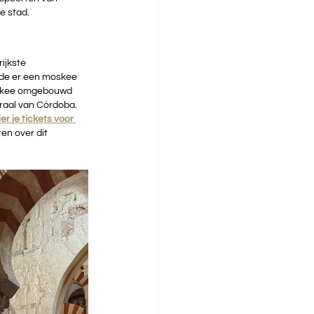
e stad.
ijkste 
ode er een moskee 
oskee omgebouwd 
raal van Córdoba. 
er je tickets voor 
ten over dit 