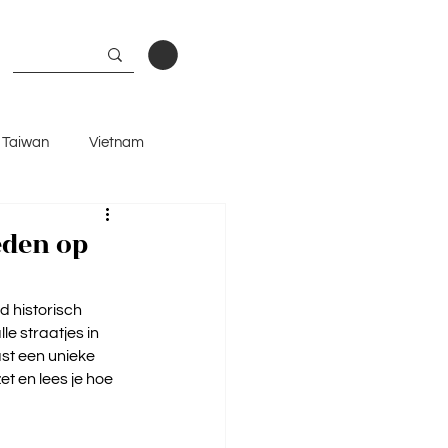
Taiwan
Vietnam
and
eden op
 historisch 
 straatjes in 
st een unieke 
t en lees je hoe 