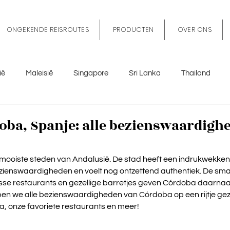
ONGEKENDE REISROUTES
PRODUCTEN
OVER ONS
ië
Maleisië
Singapore
Sri Lanka
Thailand
tië
Sicilië
Spanje
België
Marokko
Nederl
oba, Spanje: alle bezienswaardigh
mooiste steden van Andalusië. De stad heeft een indrukwekkend
ienswaardigheden en voelt nog ontzettend authentiek. De smalle
se restaurants en gezellige barretjes geven Córdoba daarnaa
ben we alle bezienswaardigheden van Córdoba op een rijtje geze
a, onze favoriete restaurants en meer!