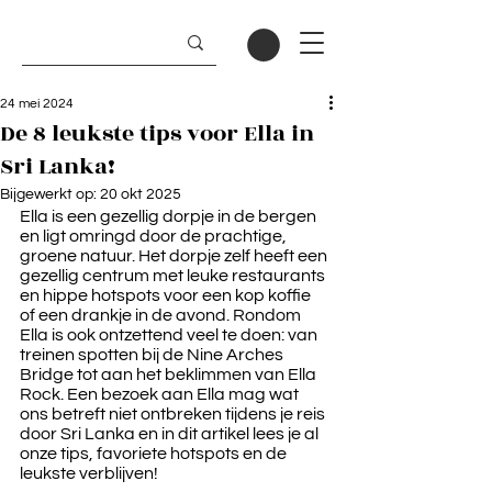
24 mei 2024
De 8 leukste tips voor Ella in
Sri Lanka!
Bijgewerkt op:
20 okt 2025
Ella is een gezellig dorpje in de bergen 
en ligt omringd door de prachtige, 
groene natuur. Het dorpje zelf heeft een 
gezellig centrum met leuke restaurants 
en hippe hotspots voor een kop koffie 
of een drankje in de avond. Rondom 
Ella is ook ontzettend veel te doen: van 
treinen spotten bij de Nine Arches 
Bridge tot aan het beklimmen van Ella 
Rock. Een bezoek aan Ella mag wat 
ons betreft niet ontbreken tijdens je reis 
door Sri Lanka en in dit artikel lees je al 
onze tips, favoriete hotspots en de 
leukste verblijven!