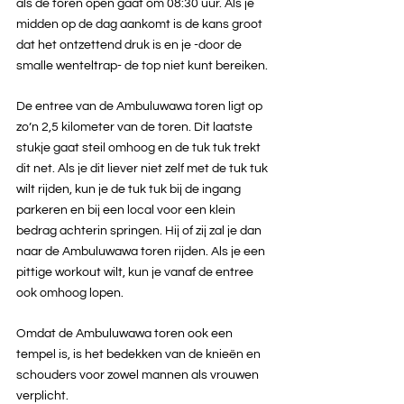
als de toren open gaat om 08:30 uur. Als je 
midden op de dag aankomt is de kans groot 
dat het ontzettend druk is en je -door de 
smalle wenteltrap- de top niet kunt bereiken. 
De entree van de Ambuluwawa toren ligt op 
zo’n 2,5 kilometer van de toren. Dit laatste 
stukje gaat steil omhoog en de tuk tuk trekt 
dit net. Als je dit liever niet zelf met de tuk tuk 
wilt rijden, kun je de tuk tuk bij de ingang 
parkeren en bij een local voor een klein 
bedrag achterin springen. Hij of zij zal je dan 
naar de Ambuluwawa toren rijden. Als je een 
pittige workout wilt, kun je vanaf de entree 
ook omhoog lopen.
Omdat de Ambuluwawa toren ook een 
tempel is, is het bedekken van de knieën en 
schouders voor zowel mannen als vrouwen 
verplicht.