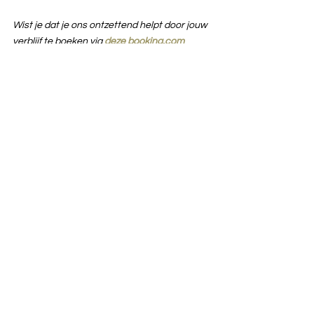
Wist je dat je ons ontzettend helpt door jouw 
verblijf te boeken via 
deze booking.com 
link
?
 Dit kost jou niets extra en wij krijgen 
daar een kleine bijdrage voor: win-win!
Is de Ambuluwawa toren het bezoeken 
waard?
Wat ons betreft is het zeker de moeite waard 
om de Ambuluwawa Tower te bezoeken. De 
architectuur van de toren is ontzettend mooi 
en het panoramische uitzicht vanaf de toren 
is waanzinnig. 
Wil je meer van dit soort handige tips voor je 
reis door Sri Lanka? Op 
onze blog
lees je 
alles om goed voorbereid op vakantie naar 
Sri Lanka te gaan. Op 
Instagram
kun je al 
onze reisavonturen op de voet volgen.