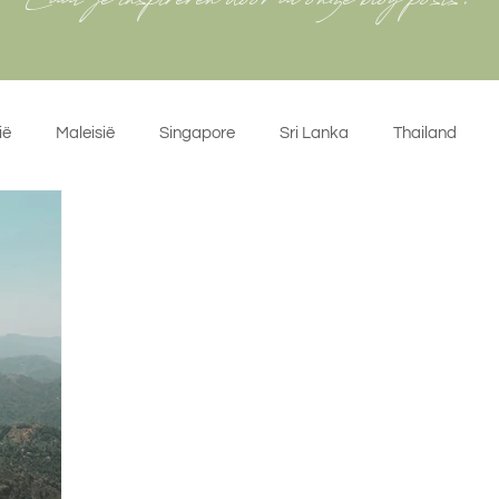
Laat je inspireren door al onze blog posts!
ië
Maleisië
Singapore
Sri Lanka
Thailand
ië
Spanje
België
Marokko
Nederland