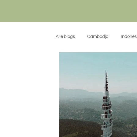
Alle blogs
Cambodja
Indones
Algemeen
Kroatië
Sicil