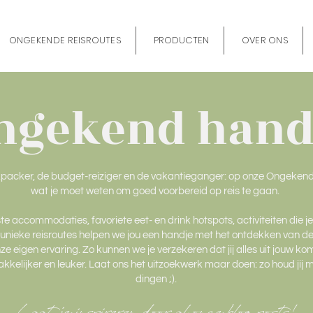
ONGEKENDE REISROUTES
PRODUCTEN
OVER ONS
ngekend hand
kpacker, de budget-reiziger en de vakantieganger: op onze Ongekend 
wat je moet weten om goed voorbereid op reis te gaan.
te accommodaties, favoriete eet- en drink hotspots, activiteiten die j
 unieke reisroutes helpen we jou een handje met het ontdekken van de w
e eigen ervaring. Zo kunnen we je verzekeren dat jij alles uit jouw k
kkelijker en leuker. Laat ons het uitzoekwerk maar doen: zo houd jij m
dingen ;).