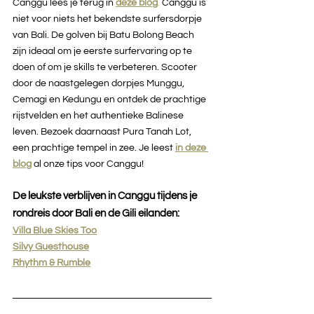
Canggu lees je terug in 
deze blog
. 
Canggu is 
niet voor niets het bekendste surfersdorpje 
van Bali. De golven bij Batu Bolong Beach 
zijn ideaal om je eerste surfervaring op te 
doen of om je skills te verbeteren. Scooter 
door de naastgelegen dorpjes Munggu, 
Cemagi en Kedungu en ontdek de prachtige 
rijstvelden en het authentieke Balinese 
leven. Bezoek daarnaast Pura Tanah Lot, 
een prachtige tempel in zee. Je leest 
in deze 
blog
al onze tips voor Canggu!
De leukste verblijven in Canggu tijdens je 
rondreis door Bali en de Gili eilanden:
Villa Blue Skies Too
Silvy Guesthouse
Rhythm & Rumble