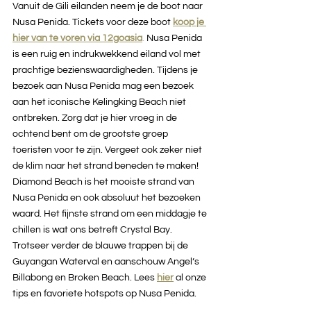
Vanuit de Gili eilanden neem je de boot naar 
Nusa Penida. Tickets voor deze boot 
koop je 
hier van te voren via 12goasia
.
 Nusa Penida 
is een ruig en indrukwekkend eiland vol met 
prachtige bezienswaardigheden. Tijdens je 
bezoek aan Nusa Penida mag een bezoek 
aan het iconische Kelingking Beach niet 
ontbreken. Zorg dat je hier vroeg in de 
ochtend bent om de grootste groep 
toeristen voor te zijn. Vergeet ook zeker niet 
de klim naar het strand beneden te maken! 
Diamond Beach is het mooiste strand van 
Nusa Penida en ook absoluut het bezoeken 
waard. Het fijnste strand om een middagje te 
chillen is wat ons betreft Crystal Bay. 
Trotseer verder de blauwe trappen bij de 
Guyangan Waterval en aanschouw Angel’s 
Billabong en Broken Beach. Lees 
hier
al onze 
tips en favoriete hotspots op Nusa Penida.