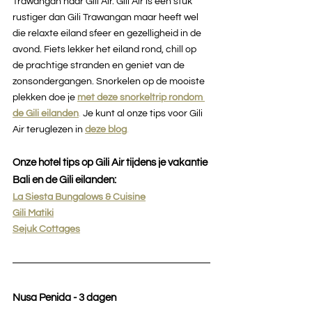
Trawangan naar Gili Air. Gili Air is een stuk 
rustiger dan Gili Trawangan maar heeft wel 
die relaxte eiland sfeer en gezelligheid in de 
avond. Fiets lekker het eiland rond, chill op 
de prachtige stranden en geniet van de 
zonsondergangen. Snorkelen op de mooiste 
plekken doe je 
met deze snorkeltrip rondom 
de Gili eilanden
.
 Je kunt al onze tips voor Gili 
Air teruglezen in 
deze blog
.
Onze hotel tips op Gili Air tijdens je vakantie 
Bali en de Gili eilanden:
La Siesta Bungalows & Cuisine
Gili Matiki
Sejuk Cottages
Nusa Penida - 3 dagen