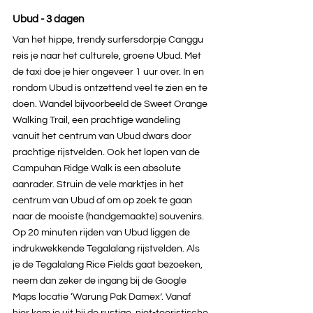
Ubud - 3 dagen
Van het hippe, trendy surfersdorpje Canggu 
reis je naar het culturele, groene Ubud. Met 
de taxi doe je hier ongeveer 1 uur over. In en 
rondom Ubud is ontzettend veel te zien en te 
doen. Wandel bijvoorbeeld de Sweet Orange 
Walking Trail, een prachtige wandeling 
vanuit het centrum van Ubud dwars door 
prachtige rijstvelden. Ook het lopen van de 
Campuhan Ridge Walk is een absolute 
aanrader. Struin de vele marktjes in het 
centrum van Ubud af om op zoek te gaan 
naar de mooiste (handgemaakte) souvenirs. 
Op 20 minuten rijden van Ubud liggen de 
indrukwekkende Tegalalang rijstvelden. Als 
je de Tegalalang Rice Fields gaat bezoeken, 
neem dan zeker de ingang bij de Google 
Maps locatie ‘Warung Pak Damex’. Vanaf 
hier kom je uit bij de rustige, niet-toeristische 