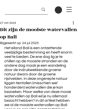
27 mrt 2024
Dit zijn de mooiste watervallen
op Bali
Bijgewerkt op:
24 jul 2025
Het eiland Bali is een ontzettende 
veelzijdige bestemming en heeft enorm 
veel te bieden. De ene dag lig je te 
chillen op de mooiste stranden en de 
andere dag maak je een wandeling 
door de indrukwekkende groene 
natuur dwars door de groene 
rijstvelden. In deze ongerepte natuur 
liggen tientallen (misschien wel 
honderden) watervallen die je kan 
bezoeken. Maar welke van deze mooie 
watervallen op Bali wil je nu allemaal 
bezocht hebben? In dit artikel hebben 
we al de mooiste watervallen op Bali 