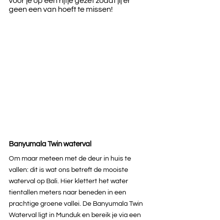
voor je op een rijtje gezet zodat jij er 
geen een van hoeft te missen!
Banyumala Twin waterval
Om maar meteen met de deur in huis te 
vallen: dit is wat ons betreft de mooiste 
waterval op Bali. Hier klettert het water 
tientallen meters naar beneden in een 
prachtige groene vallei. De Banyumala Twin 
Waterval ligt in Munduk en bereik je via een 