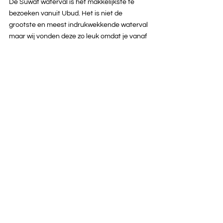
De Suwat waterval is het makkelijkste te 
bezoeken vanuit Ubud. Het is niet de 
grootste en meest indrukwekkende waterval 
maar wij vonden deze zo leuk omdat je vanaf 
de rotsen achter de waterval in het water 
kan springen. Wij hebben ons hier prima een 
paar uur vermaakt!
Staat een bezoek aan Ubud op de planning 
tijdens je vakantie op Bali? Lees dan in 
deze 