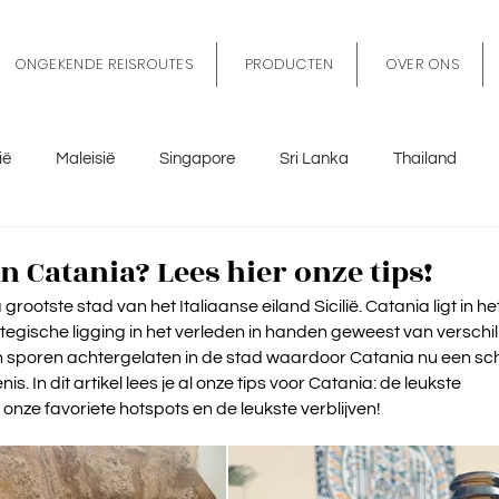
ONGEKENDE REISROUTES
PRODUCTEN
OVER ONS
ië
Maleisië
Singapore
Sri Lanka
Thailand
tië
Sicilië
Spanje
België
Marokko
Nederl
n Catania? Lees hier onze tips!
grootste stad van het Italiaanse eiland Sicilië. Catania ligt in h
rategische ligging in het verleden in handen geweest van verschil
n sporen achtergelaten in de stad waardoor Catania nu een schi
s. In dit artikel lees je al onze tips voor Catania: de leukste 
nze favoriete hotspots en de leukste verblijven!