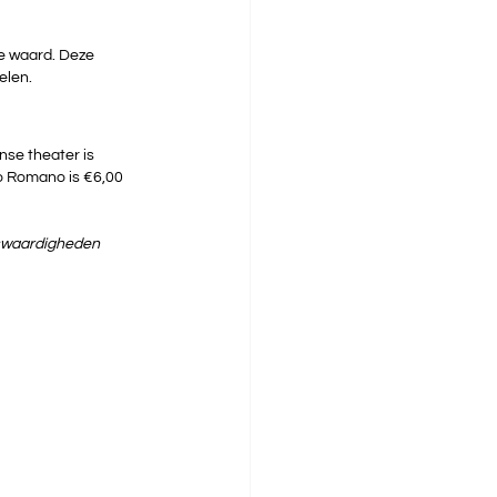
e waard. Deze 
elen.
se theater is 
o Romano is €6,00 
enswaardigheden 