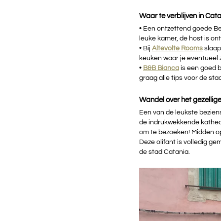
Waar te verblijven in Cat
• 
Een ontzettend goede Bed
leuke kamer, de host is ont
• 
Bij
Altevolte Rooms
slaap
keuken waar je eventueel z
• 
B&B Bianca
is een goed b
graag alle tips voor de sta
Wandel over het gezellig
Een van de leukste bezien
de indrukwekkende kathedr
om te bezoeken! Midden op 
Deze olifant is volledig g
de stad Catania.