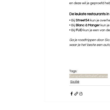
en deze wil je geproefd he
De leukste restaurants in
• 
Bij 
Street54 
kun je overhe
• 
Bij 
Blanc à Manger 
kun je
• 
Bij 
FUD 
kun je een van d
Ga je roadtrippen door Sici
waar je het beste een auto
Tags:
Europa
Sicilië
Italië
Catania
Sicilië