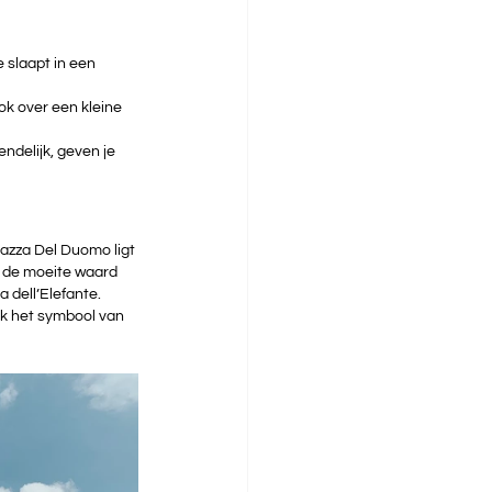
e slaapt in een 
k over een kleine 
ndelijk, geven je 
azza Del Duomo ligt 
t de moeite waard 
 dell’Elefante. 
ok het symbool van 