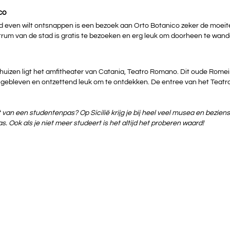
co
ad even wilt ontsnappen is een bezoek aan Orto Botanico zeker de moeit
trum van de stad is gratis te bezoeken en erg leuk om doorheen te wand
huizen ligt het amfitheater van Catania, Teatro Romano. Dit oude Romein
ebleven en ontzettend leuk om te ontdekken. De entree van het Teatr
zit van een studentenpas? Op Sicilië krijg je bij heel veel musea en bezi
. Ook als je niet meer studeert is het altijd het proberen waard!