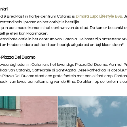
ania?
 & Breakfast in hartje-centrum Catania is 
Dimora Lupo Lifestyle B&B
.
 J
zettend behulpzaam en het ontbijt is heerlijk!
 je in een mooie kamer in het centrum van de stad. De kamer beschikt oo
elf je eten kan klaarmaken.
etaalbare optie in het centrum van Catania. De hosts zijn ontzettend vrie
d en hebben iedere ochtend een heerlijk uitgebreid ontbijt klaar staan!!
e Piazza Del Duomo
swaardigheden in Catania is het levendige Piazza Del Duomo. Aan het Pi
aal van Catania, Cattedrale di Sant’Agata. Deze kathedraal is absoluu
Piazza Del Duomo staat een grote fontein met een olifant erop: Fontana
emaakt van lavasteen afkomstig van de Etna. De olifant op de fontein is o