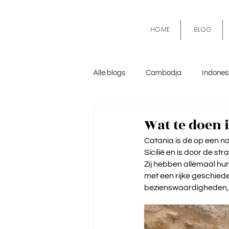
HOME
BLOG
Alle blogs
Cambodja
Indones
Mexico
Algemeen
Kroa
Wat te doen i
Catania is de op een na 
Sicilië en is door de st
Zij hebben allemaal hu
met een rijke geschiedeni
bezienswaardigheden, o