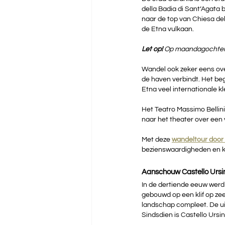
della Badia di Sant’Agata 
naar de top van Chiesa del
de Etna vulkaan. 
Let op!
 Op maandagochtend 
Wandel ook zeker eens ove
de haven verbindt. Het beg
Etna veel internationale k
Het Teatro Massimo Bellini
naar het theater over een 
Met deze 
wandeltour door
bezienswaardigheden en ko
Aanschouw Castello Ursi
In de dertiende eeuw werd 
gebouwd op een klif op ze
landschap compleet. De ui
Sindsdien is Castello Ursin