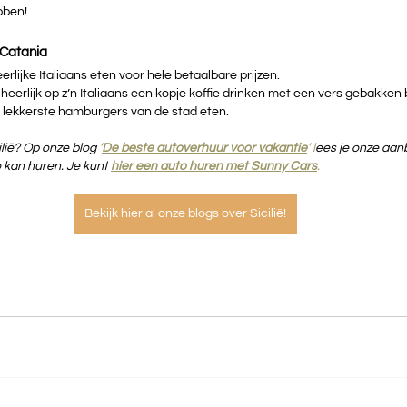
bben!
 Catania
erlijke Italiaans eten voor hele betaalbare prijzen.
 heerlijk op z’n Italiaans een kopje koffie drinken met een vers gebakken b
e lekkerste hamburgers van de stad eten.
lië? Op onze blog 
‘
De beste autoverhuur voor vakantie
’ l
ees je onze aan
 kan huren. Je kunt 
hier een auto huren met Sunny Cars
.
Bekijk hier al onze blogs over Sicilië!