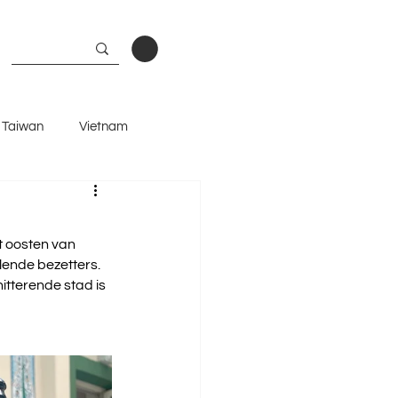
Taiwan
Vietnam
and
et oosten van 
lende bezetters. 
tterende stad is 