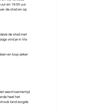
 uur en 19:00 uur 
ver de stad en op 
 deze de stad met 
gs vind je in Via 
bben en loop zeker 
 
et werd toentertijd 
rde heel het 
trook land zorgde. 