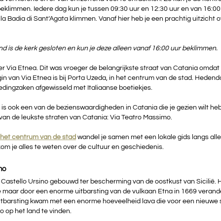
beklimmen. Iedere dag kun je tussen 09:30 uur en 12:30 uur en van 16:00
la Badia di Sant’Agata klimmen. Vanaf hier heb je een prachtig uitzicht o
is de kerk gesloten en kun je deze alleen vanaf 16:00 uur beklimmen. 
r Via Etnea. Dit was vroeger de belangrijkste straat van Catania omdat
in van Via Etnea is bij Porta Uzeda, in het centrum van de stad. Hedendaa
ledingzaken afgewisseld met Italiaanse boetiekjes.
 is ook een van de bezienswaardigheden in Catania die je gezien wilt he
van de leukste straten van Catania: Via Teatro Massimo.
 het centrum van de stad
wandel je samen met een lokale gids langs alle
m je alles te weten over de cultuur en geschiedenis.
no
Castello Ursino gebouwd ter bescherming van de oostkust van Sicilië. H
e maar door een enorme uitbarsting van de vulkaan Etna in 1669 verande
tbarsting kwam met een enorme hoeveelheid lava die voor een nieuwe s
o op het land te vinden.