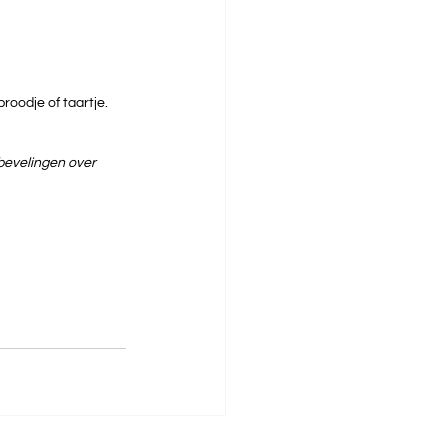
roodje of taartje. 
bevelingen over 