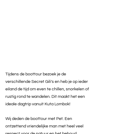
Tijdens de boottour bezoek je de 
verschillende Secret Gili’s en heb je op ieder 
eiland de tijd om even te chillen, snorkelen of 
rustig rond te wandelen. Dit maakt het een 
ideale dagtrip vanuit Kuta Lombok! 
Wij deden de boottour met Pet. Een 
ontzettend vriendelijke man met heel veel 
respect voor de natuur en het behoud 