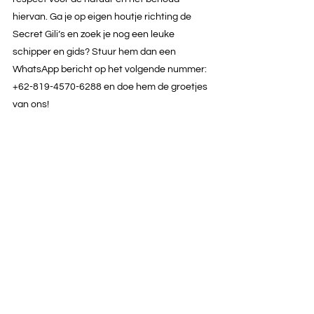
hiervan. Ga je op eigen houtje richting de 
Secret Gili’s en zoek je nog een leuke 
schipper en gids? Stuur hem dan een 
WhatsApp bericht op het volgende nummer: 
+62-819-4570-6288 en doe hem de groetjes 
van ons!
Wist je dat er in het zuiden van Lombok nog 
zoveel meer te doen is? Zo is het zuiden van 
Lombok een van de beste plekken ter wereld 
om te surfen. Als beginner kun je leren surfen 
bij Selong Belanak en voor gevorderde 
surfers is Mawi Beach de place-to-be. Lees 
hier alles over 
de beste surfspots op Lombok!
Meer reistips en inspiratie vind je op 
Instagr
am
!