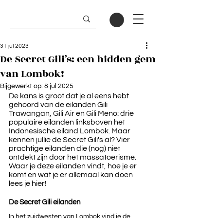
31 jul 2023
De Secret Gili’s: een hidden gem
van Lombok!
Bijgewerkt op:
8 jul 2025
De kans is groot dat je al eens hebt 
gehoord van de eilanden Gili 
Trawangan, Gili Air en Gili Meno: drie 
populaire eilanden linksboven het 
Indonesische eiland Lombok. Maar 
kennen jullie de Secret Gili's al? Vier 
prachtige eilanden die (nog) niet 
ontdekt zijn door het massatoerisme. 
Waar je deze eilanden vindt, hoe je er 
komt en wat je er allemaal kan doen 
lees je hier!
De Secret Gili eilanden
In het zuidwesten van Lombok vind je de 