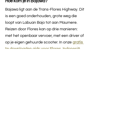
Hoe kom je in Bajawa?
Bajawa ligt aan de Trans-Flores Highway. Dit 
is een goed onderhouden, grote weg die 
loopt van Labuan Bajo tot aan Maumere. 
Reizen door Flores kan op drie manieren: 
met het openbaar vervoer, met een driver of 
op je eigen gehuurde scooter. In onze
gratis 
te downloaden gids voor Flores, Indonesië
lees je alles wat je moet weten om goed 
voorbereid dit fantastische eiland te 
ontdekken.
Flores, Indonesië - Ongekende 
Reisroute