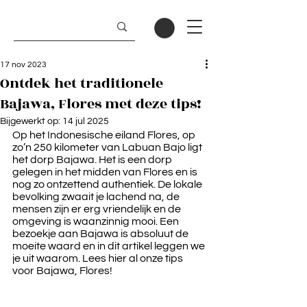
17 nov 2023
Ontdek het traditionele
Bajawa, Flores met deze tips!
Bijgewerkt op:
14 jul 2025
Op het Indonesische eiland Flores, op 
zo’n 250 kilometer van Labuan Bajo ligt 
het dorp Bajawa. Het is een dorp 
gelegen in het midden van Flores en is 
nog zo ontzettend authentiek. De lokale 
bevolking zwaait je lachend na, de 
mensen zijn er erg vriendelijk en de 
omgeving is waanzinnig mooi. Een 
bezoekje aan Bajawa is absoluut de 
moeite waard en in dit artikel leggen we 
je uit waarom. Lees hier al onze tips 
voor Bajawa, Flores!