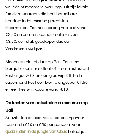
Door heel Bali vind je in iedere stad of dorp 
wel één of meerdere 'warungs'. Dit zijn lokale 
familierestaurants die heel betaalbare, 
heerlijke Indonesische gerechten 
klaarmaken. Een nasi goreng heb je al vanaf 
€2,50 en een nasi campur eet je al voor 
€3,50: een stuk goedkoper dus dan 
Westerse maaltijden! 
Alcohol is relatief duur op Bali. Een klein 
biertje bij een strandtent of in een restaurant 
kost al gauw €3 en een glas wijn €6. In de 
supermarkt kost een biertje ongeveer €1,50 
en een fles wijn koop je vanaf €16.
De kosten voor activiteiten en excursies op 
Bali
Activiteiten en excursies kosten ongeveer 
tussen de €10 en €50 per persoon. Voor 
quad rijden in de jungle van Ubud
betaal je 