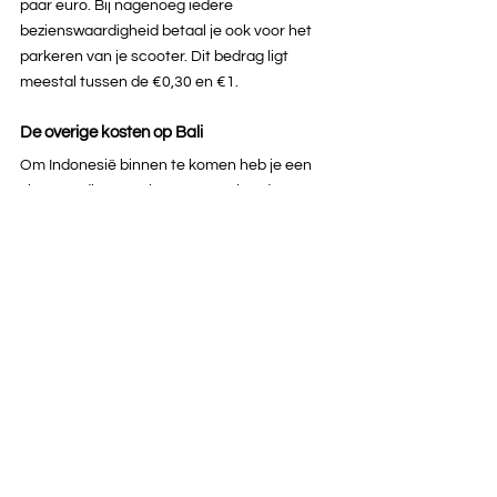
paar euro. Bij nagenoeg iedere 
bezienswaardigheid betaal je ook voor het 
parkeren van je scooter. Dit bedrag ligt 
meestal tussen de €0,30 en €1.
De overige kosten op Bali
Om Indonesië binnen te komen heb je een 
visum nodig. Deze kost omgerekend 
ongeveer €32 voor 30 dagen. Voor Bali 
betaal je sinds februari 2024 ook een 
toeristenbelasting. Deze is €9 per persoon. 
Reken voor een simkaart ongeveer €7 voor 
50GB data. Tijdens je vakantie op Bali wil je 
vast en zeker een keer je kleding wassen. Dit 
kan gelukkig heel goedkoop, voor ongeveer 
1 euro per kilogram. Hiervoor krijg je jouw 
kleding gewassen en gestreken terug. 
Verder heb je de kosten van souvenirs 
volledig in eigen hand. Vergeet zeker niet te 
onderhandelen als je souvenirs aan het 