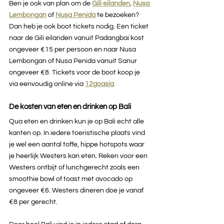
Ben je ook van plan om de 
Gili eilanden
,
Nusa 
Lembongan
 of 
Nusa Penida
 te bezoeken? 
Dan heb je ook boot tickets nodig. Een ticket 
naar de Gili eilanden vanuit Padangbai kost 
ongeveer €15 per persoon en naar Nusa 
Lembongan of Nusa Penida vanuit Sanur 
ongeveer €8. Tickets voor de boot koop je 
via eenvoudig online via 
12goasia
.
De kosten van eten en drinken op Bali
Qua eten en drinken kun je op Bali echt alle 
kanten op. In iedere toeristische plaats vind 
je wel een aantal toffe, hippe hotspots waar 
je heerlijk Westers kan eten. Reken voor een 
Westers ontbijt of lunchgerecht zoals een 
smoothie bowl of toast met avocado op 
ongeveer €6. Westers dineren doe je vanaf 
€8 per gerecht. 