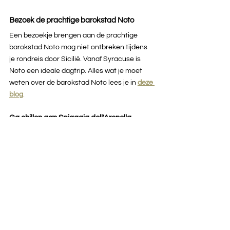
Bezoek de prachtige barokstad Noto
Een bezoekje brengen aan de prachtige 
barokstad Noto mag niet ontbreken tijdens 
je rondreis door Sicilië. Vanaf Syracuse is 
Noto een ideale dagtrip. Alles wat je moet 
weten over de barokstad Noto lees je in 
deze 
blog
.
Ga chillen aan Spiaggia dell'Arenella
Op 20 minuten rijden van Syracuse ligt het 
strand van Arenella. Het is een heerlijk 
strand met helder blauw water: een ideale 
plek om een middagje te chillen!
Wil je naar een schitterend strand in een 
afgelegen baai? Rijd dan naar Punta della 
Mola, ook op 20 minuten rijden van 
Syracuse. Het strandgedeelte hier is niet zo 