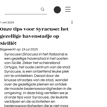
1 mrt 2024
Onze tips voor Syracuse: het
gezellige havenstadje op
Sicilië!
Bijgewerkt op:
24 jul 2025
Syracuse (
Siracusa in het Italiaans
) is 
een gezellige havenstad in het oosten 
van Sicilië. Zeker het schiereiland 
Ortygia, het oude centrum van de stad 
Syracuse, is een ontzettend leuke plek 
om te ontdekken. Dwaal door de 
knusse straatjes van de stad, wandel 
over de gezelligste pleinen en ontdek 
de mooiste bezienswaardigheden in de 
omgeving. In deze blog vertellen we je 
al onze tips voor Syracuse, de leukste 
verblijven en de activiteiten en 
bezienswaardigheden die je niet mag 