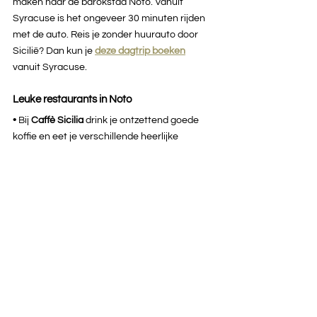
maken naar de barokstad Noto. Vanuit 
Syracuse is het ongeveer 30 minuten rijden 
met de auto. Reis je zonder huurauto door 
Sicilië? Dan kun je 
deze dagtrip boeken
vanuit Syracuse.
Leuke restaurants in Noto
• 
Bij 
Caffè Sicilia 
drink je ontzettend goede 
koffie en eet je verschillende heerlijke 
Siciliaanse specialiteiten.
• 
Een goed gevulde sandwich voor lunch 
haal je bij 
Sabbinirica à Putìa d'ercole.
• 
De lekkerste pizza’s van de stad eet je bij 
Ristorante Pizzeria Casamatta.
Op 
onze blog
hebben we al onze tips en 
reisinspiratie gedeeld voor een rondreis door 
Sicilië. Lees op 
onze blog
alles over Catania, 
Taormina, de Etna vulkaan, Cefalù, Syracuse 
en Agrigento.