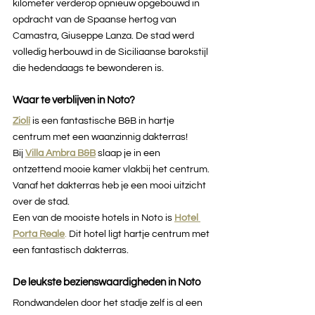
kilometer verderop opnieuw opgebouwd in 
opdracht van de Spaanse hertog van 
Camastra, Giuseppe Lanza. De stad werd 
volledig herbouwd in de Siciliaanse barokstijl 
die hedendaags te bewonderen is.
Waar te verblijven in Noto?
Ziolì
is een fantastische B&B in hartje 
centrum met een waanzinnig dakterras!
Bij 
Villa Ambra B&B
slaap je in een 
ontzettend mooie kamer vlakbij het centrum. 
Vanaf het dakterras heb je een mooi uitzicht 
over de stad.
Een van de mooiste hotels in Noto is 
Hotel 
Porta Reale
.
 Dit hotel ligt hartje centrum met 
een fantastisch dakterras.
De leukste bezienswaardigheden in Noto
Rondwandelen door het stadje zelf is al een 