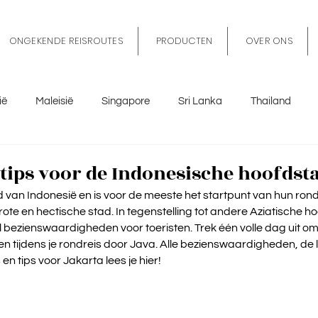
ONGEKENDE REISROUTES
PRODUCTEN
OVER ONS
ië
Maleisië
Singapore
Sri Lanka
Thailand
tië
Sicilië
Spanje
België
Marokko
Nederl
e tips voor de Indonesische hoofdst
 van Indonesië en is voor de meeste het startpunt van hun rond
ote en hectische stad. In tegenstelling tot andere Aziatische h
 bezienswaardigheden voor toeristen. Trek één volle dag uit om a
n tijdens je rondreis door Java. Alle bezienswaardigheden, de le
en tips voor Jakarta lees je hier!