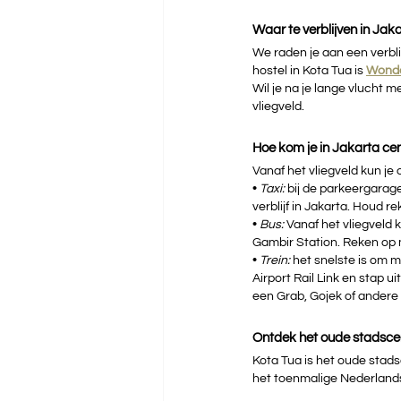
Waar te verblijven in Jak
We raden je aan een verbli
hostel in Kota Tua is
Wonde
Wil je na je lange vlucht 
vliegveld.
Hoe kom je in Jakarta c
Vanaf het vliegveld kun je
• 
Taxi: 
bij de parkeergarage
verblijf in Jakarta. Houd r
• 
Bus: 
Vanaf het vliegveld 
Gambir Station. Reken op m
• 
Trein: 
het snelste is om 
Airport Rail Link en stap u
een Grab, Gojek of andere tr
Ontdek het oude stadsce
Kota Tua is het oude stads
het toenmalige Nederlands-I