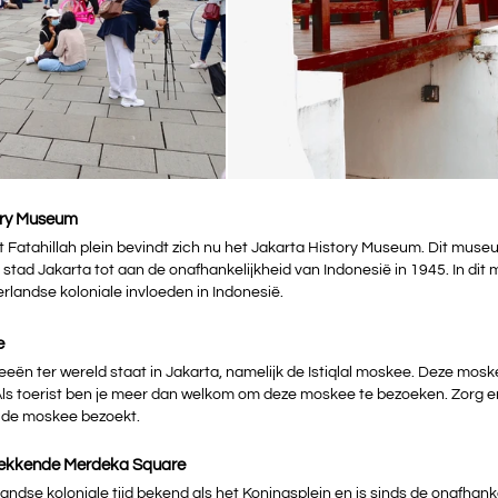
ory Museum
t Fatahillah plein bevindt zich nu het Jakarta History Museum. Dit mus
 stad Jakarta tot aan de onafhankelijkheid van Indonesië in 1945. In dit 
landse koloniale invloeden in Indonesië.
e
ën ter wereld staat in Jakarta, namelijk de Istiqlal moskee. Deze moske
ls toerist ben je meer dan welkom om deze moskee te bezoeken. Zorg er 
e de moskee bezoekt.
wekkende Merdeka Square
andse koloniale tijd bekend als het Koningsplein en is sinds de onafhanke