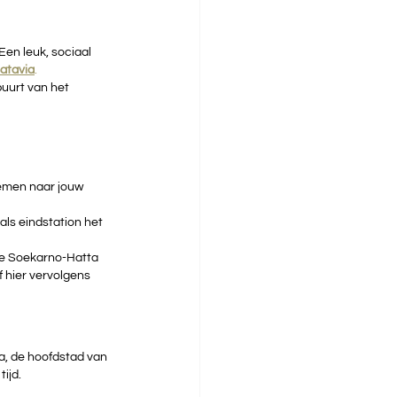
en leuk, sociaal 
atavia
. 
buurt van het 
nemen naar jouw 
als eindstation het 
de Soekarno-Hatta 
f hier vervolgens 
a, de hoofdstad van 
ijd.