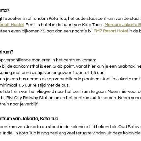
arta? 
jf te zoeken in of rondom Kota Tua, het oude stadscentrum van de stad. E
rloft H
ostel
.
 Een fijn hotel in de buurt van Kota Tua is 
Mercure Jakarta B
meteen even bijkomen? Slaap dan een nachtje bij 
FM7 Resort Hotel
in de 
entrum?
 op verschillende manieren in het centrum komen:
 bij de aankomsthal is een Grab-point. Vanaf hier kun je een Grab taxi 
ekening met een reistijd van ongeveer 1 uur tot 1,5 uur. 
kun je een bus nemen die op verschillende plaatsen stopt in Jakarta met 
inimaal 1,5 uur reistijd met de bus. 
met de trein van het vliegveld naar het centrum te gaan. Neem hiervoor 
it bij BNI City Railway Station om in het centrum uit te komen. Neem vana
ein naar je verblijf.
ntrum van Jakarta, Kota Tua
centrum van Jakarta en stond in de koloniale tijd bekend als Oud Batavi
ndië. In Kota Tua is nog heel erg veel terug te vinden uit deze koloniale t