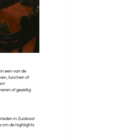
 in een van de 
ken, lunchen of 
en!
neren of gezellig 
 steden in Zuidoost 
a om de highlights 