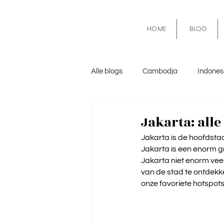
HOME
BLOG
Alle blogs
Cambodja
Indones
Mexico
Algemeen
Kroa
Jakarta: all
Jakarta is de hoofdstad
Jakarta is een enorm gr
Jakarta niet enorm veel
van de stad te ontdekke
onze favoriete hotspots 