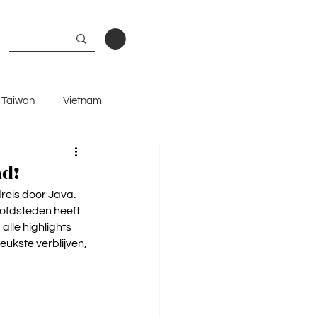
Taiwan
Vietnam
and
ad!
reis door Java. 
oofdsteden heeft 
lle highlights 
ukste verblijven, 