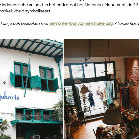
Indonesische vrijheid. In het park staat het Nationaal Monument, de 13
hankelijkheid symboliseert. 
a kun je ook bezoeken met 
een privé tour van een halve 
dag
. 
Al onze tips