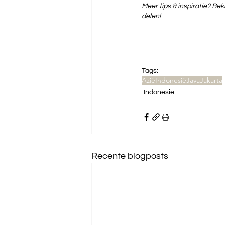
Meer tips & inspiratie? Beki
delen!
Tags:
Azië
Indonesië
Java
Jakarta
Indonesië
Recente blogposts