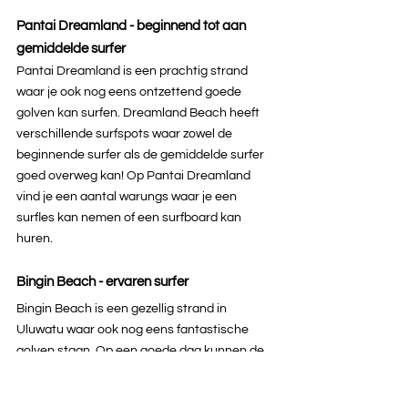
Pantai Dreamland - beginnend tot aan 
gemiddelde surfer
Pantai Dreamland is een prachtig strand 
waar je ook nog eens ontzettend goede 
golven kan surfen. Dreamland Beach heeft 
verschillende surfspots waar zowel de 
beginnende surfer als de gemiddelde surfer 
goed overweg kan! Op Pantai Dreamland 
vind je een aantal warungs waar je een 
surfles kan nemen of een surfboard kan 
huren.
Bingin Beach - ervaren surfer
Bingin Beach is een gezellig strand in 
Uluwatu waar ook nog eens fantastische 
golven staan. Op een goede dag kunnen de 
ervaren surfers goed terecht om hier 
'
barrels'
 te surfen. Voor deze surfspot is 