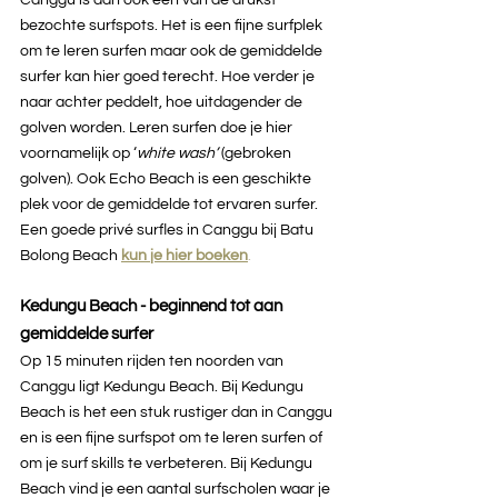
Canggu is dan ook een van de drukst 
bezochte surfspots. 
Het is een fijne surfplek 
om te leren surfen maar ook de gemiddelde 
surfer kan hier goed terecht. Hoe verder je 
naar achter peddelt, hoe uitdagender de 
golven worden. Leren surfen doe je hier 
voornamelijk op ‘
white wash’ 
(gebroken 
golven). Ook Echo Beach is een geschikte 
plek voor de gemiddelde tot ervaren surfer. 
Een goede privé surfles in Canggu bij Batu 
Bolong Beach 
kun je hier boeken
. 
Kedungu Beach - beginnend tot aan 
gemiddelde surfer 
Op 15 minuten rijden ten noorden van 
Canggu ligt Kedungu Beach. Bij Kedungu 
Beach is het een stuk rustiger dan in Canggu 
en is een fijne surfspot om te leren surfen of 
om je surf skills te verbeteren. Bij Kedungu 
Beach vind je een aantal surfscholen waar je 