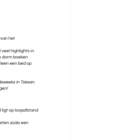
 van het 
veel highlights in 
en dorm boeken.
alleen een bed op 
eweeks in Taiwan. 
gen!
 ligt op loopafstand 
eiten zoals een 