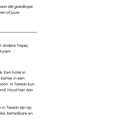
aiwan die goedkope 
ven of jouw 
r andere Taipei, 
turen!
. Een hotel in 
 kamer in een 
oon. In Taiwan kun 
end. Houd hier dan 
 in Taiwan zijn op 
uke, betaalbare en 