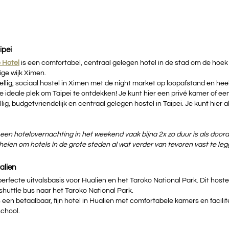
ipei
 Hotel
is een comfortabel, centraal gelegen hotel in de stad om de hoek
ge wijk Ximen. 
ellig, sociaal hostel in Ximen met de night market op loopafstand en heel 
de ideale plek om Taipei te ontdekken! Je kunt hier een privé kamer of e
llig, budgetvriendelijk en centraal gelegen hostel in Taipei. Je kunt hier 
een hotelovernachting in het weekend vaak bijna 2x zo duur is als doord
elen om hotels in de grote steden al wat verder van tevoren vast te leg
ualien
perfecte uitvalsbasis voor Hualien en het Taroko National Park. Dit hostel
shuttle bus naar het Taroko National Park. 
s een betaalbaar, fijn hotel in Hualien met comfortabele kamers en facilit
chool.