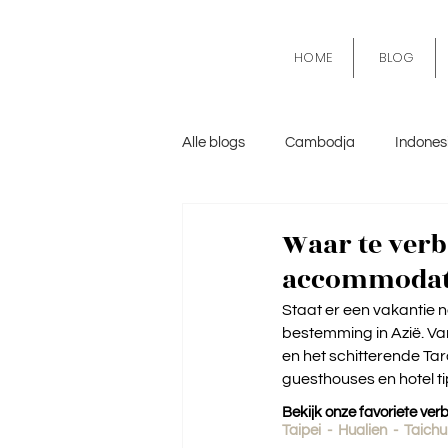
HOME
BLOG
Alle blogs
Cambodja
Indones
Mexico
Algemeen
Kroa
Waar te verb
accommodat
Staat er een vakantie n
bestemming in Azië. Va
en het schitterende Tar
guesthouses en hotel tip
Bekijk onze favoriete verbl
Taipei
  -  
Hualien
  -  
Taich