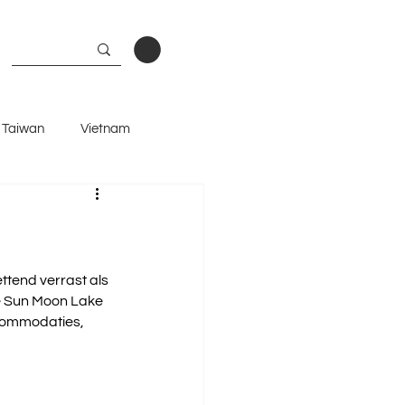
Taiwan
Vietnam
and
ttend verrast als 
e Sun Moon Lake 
ccommodaties, 