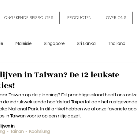
ONGEKENDE REISROUTES
PRODUCTEN
OVER ONS
ië
Maleisië
Singapore
Sri Lanka
Thailand
tië
Sicilië
Spanje
België
Marokko
Nederl
lijven in Taiwan? De 12 leukste
ies!
aar Taiwan op de planning? Dit prachtige eiland heeft ons ontze
n de indrukwekkende hoofdstad Taipei tot aan het rustgevend
oko National Park. In dit artikel hebben we al onze favoriete a
s in Taiwan voor je op een rijtje gezet.
ijven in:
ung
  -  
Tainan
  -  
Kaohsiung