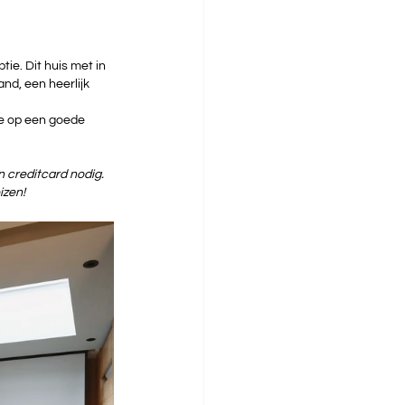
tie. Dit huis met in 
nd, een heerlijk 
tje op een goede 
 creditcard nodig. 
izen!