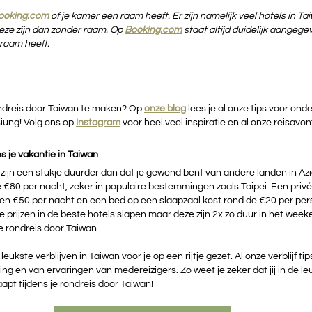
ooking.com
of je kamer een raam heeft. Er zijn namelijk veel hotels in T
e zijn dan zonder raam. Op 
Booking.com
staat altijd duidelijk aangege
raam heeft.
ndreis door Taiwan te maken? Op 
onze blog
lees je al onze tips voor onde
iung! Volg ons op 
Instagram
voor heel veel inspiratie en al onze reisavon
ns je vakantie in Taiwan
ijn een stukje duurder dan dat je gewend bent van andere landen in Azië
e €80 per nacht, zeker in populaire bestemmingen zoals Taipei. Een privé
 en €50 per nacht en een bed op een slaapzaal kost rond de €20 per pers
prijzen in de beste hotels slapen maar deze zijn 2x zo duur in het week
e rondreis door Taiwan. 
ukste verblijven in Taiwan voor je op een rijtje gezet. Al onze verblijf tips
ng en van ervaringen van medereizigers. Zo weet je zeker dat jij in de le
apt tijdens je rondreis door Taiwan!