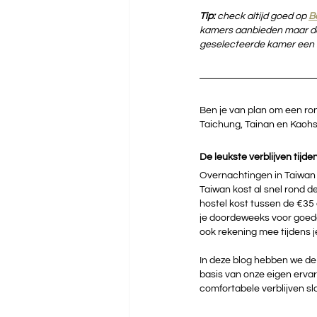
Tip:
 check altijd goed op 
B
kamers aanbieden maar dez
geselecteerde kamer een 
Ben je van plan om een ro
Taichung, Tainan en Kaohs
De leukste verblijven tijde
Overnachtingen in Taiwan z
Taiwan kost al snel rond d
hostel kost tussen de €35
je doordeweeks voor goede 
ook rekening mee tijdens j
In deze blog hebben we de le
basis van onze eigen ervari
comfortabele verblijven sla