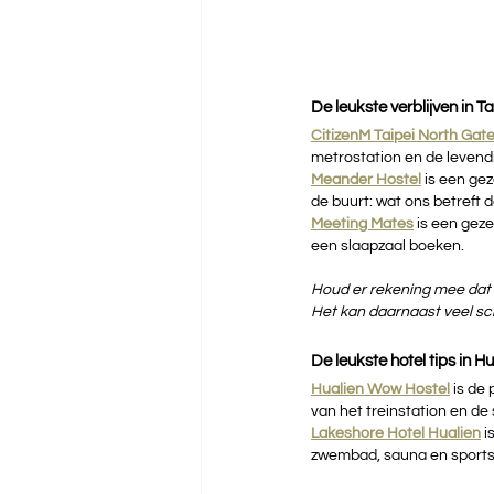
De leukste verblijven in Ta
CitizenM Taipei North Gate
metrostation en de levendi
Meander Hostel
is een gez
de buurt: wat ons betreft 
Meeting Mates
is een geze
een slaapzaal boeken.
Houd er rekening mee dat 
Het kan daarnaast veel sch
De leukste hotel tips in H
Hualien Wow Hostel
is de 
van het treinstation en de 
Lakeshore Hotel Hualien
i
zwembad, sauna en sports