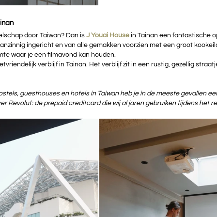
ainan
elschap door Taiwan? Dan is 
J Youai House
in Tainan een fantastische op
anzinnig ingericht en van alle gemakken voorzien met een groot kookeila
mte waar je een filmavond kan houden.
tvriendelijk verblijf in Tainan. Het verblijf zit in een rustig, gezellig straa
stels, guesthouses en hotels in Taiwan heb je in de meeste gevallen een
ver Revolut: de prepaid creditcard die wij al jaren gebruiken tijdens het re