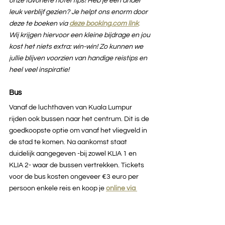
onze favoriete hotel tips! Heb je een ander 
leuk verblijf gezien? Je helpt ons enorm door 
deze te boeken via 
deze booking.com link
.
Wij krijgen hiervoor een kleine bijdrage en jou 
kost het niets extra: win-win! Zo kunnen we 
jullie blijven voorzien van handige reistips en 
heel veel inspiratie!
Bus
Vanaf de luchthaven van Kuala Lumpur 
rijden ook bussen naar het centrum. Dit is de 
goedkoopste optie om vanaf het vliegveld in 
de stad te komen. Na aankomst staat 
duidelijk aangegeven -bij zowel KLIA 1 en 
KLIA 2- waar de bussen vertrekken. Tickets 
voor de bus kosten ongeveer €3 euro per 
persoon enkele reis en koop je 
online via 
12goasia
of ter plekke. De bus doet er 
ongeveer 1 uur en 15 minuten over tot het 
centrum van Kuala Lumpur.