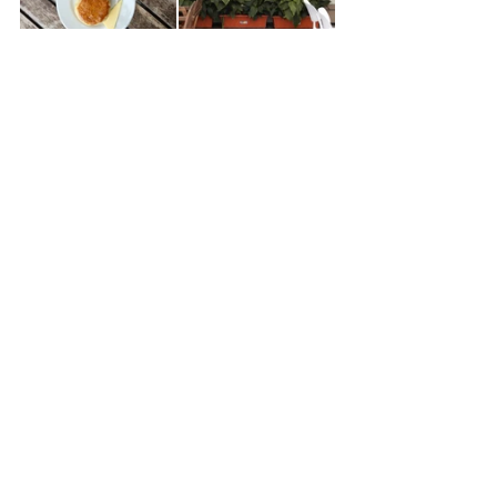
Hoeveel dagen in de Cameron Highlands 
verblijven?
Naast het bezoeken van de theeplantages 
en het maken van verschillende 
wandelingen is er in en rondom de Cameron 
Highlands niet heel veel te doen. Wij vonden 
één volle dag genoeg om de hooglanden te 
ontdekken.
Hoe kom je in de Cameron Highlands?
Vanaf de hoofdstad 
Kuala Lumpur
kun je een 
bus nemen naar de Cameron Highlands. De 
bus naar Tanah Rata, de uitvalsbasis om de 
Cameron Highlands te ontdekken, doet er 
vanaf Kuala Lumpur 4,5 uur over en boek je 
van tevoren 
via 12goasia
.