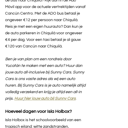
de bus naar Chiquilá? Kijk dan in de Ado 
Móvil app voor de actuele vertrektijden vanaf 
Cancún Centro. Met de ADO bus betaal je 
ongeveer €12 per persoon naar Chiquilá. 
Reis je met een eigen huurauto? Dan kun je 
de auto parkeren in Chiquilá voor ongeveer 
€4 per dag. Voor een taxi betaal je al gauw 
€120 van Cancún naar Chiquilá.
Ben je van plan om een rondreis door 
Yucatán te maken met een auto? Huur dan 
jouw auto all-inclusive bij Sunny Cars. Sunny 
Cars is ons vaste adres als wij een auto 
huren. Bij Sunny Cars is je auto namelijk altijd 
volledig verzekerd en krijg je altijd een all-in 
prijs. 
Huur
hier jouw auto bij Sunny Cars
.
Hoeveel dagen voor Isla Holbox?
Isla Holbox is het schoolvoorbeeld van een 
tropisch eiland: witte zandstranden, 