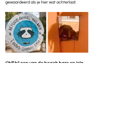
gewaardeerd als je hier wat achterlaat.
Chill bij een van de beach bars op Isla 
Holbox
Met je voetjes in het parelwitte strand, 
cocktailtje erbij en genieten van de 
Mexicaanse zon. Op het strand vind je 
tientallen leuke en hippe beach bars voor 
een drankje of een lunch. In de late middag 
komt er bij veel beachbars ook nog een live 
DJ voor de ultieme "
beach vibe
".
De leukste restaurant op Isla Holbox