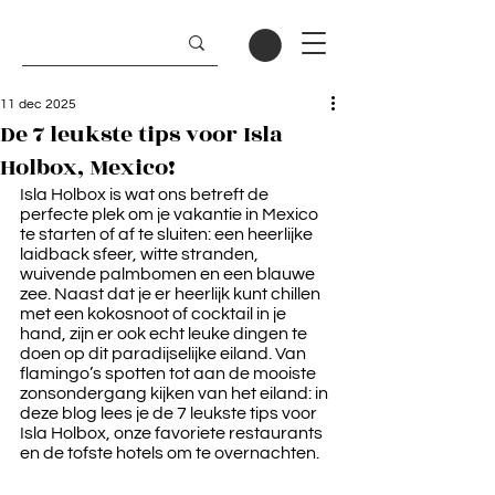
11 dec 2025
De 7 leukste tips voor Isla
Holbox, Mexico!
Isla Holbox is wat ons betreft de 
perfecte plek om je vakantie in Mexico 
te starten of af te sluiten: een heerlijke 
laidback sfeer, witte stranden, 
wuivende palmbomen en een blauwe 
zee. Naast dat je er heerlijk kunt chillen 
met een kokosnoot of cocktail in je 
hand, zijn er ook echt leuke dingen te 
doen op dit paradijselijke eiland. Van 
flamingo’s spotten tot aan de mooiste 
zonsondergang kijken van het eiland: in 
deze blog lees je de 7 leukste tips voor 
Isla Holbox, onze favoriete restaurants 
en de tofste hotels om te overnachten.