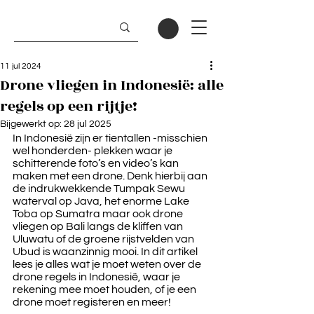
11 jul 2024
Drone vliegen in Indonesië: alle
regels op een rijtje!
Bijgewerkt op:
28 jul 2025
In Indonesië zijn er tientallen -misschien 
wel honderden- plekken waar je 
schitterende foto’s en video’s kan 
maken met een drone. Denk hierbij aan 
de indrukwekkende Tumpak Sewu 
waterval op Java, het enorme Lake 
Toba op Sumatra maar ook drone 
vliegen op Bali langs de kliffen van 
Uluwatu of de groene rijstvelden van 
Ubud is waanzinnig mooi. In dit artikel 
lees je alles wat je moet weten over de 
drone regels in Indonesië, waar je 
rekening mee moet houden, of je een 
drone moet registeren en meer!