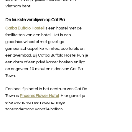
Vietnam bent!
De leukste verblijven op Cat Ba
Catba Buffalo Hostel
is een hostel met de 
faciliteiten van een hotel. Het is een 
gloednieuw hostel met gezellige 
gemeenschappelijke ruimtes, pooltafels en 
een zwembad. Bij Catba Buffalo Hostel kun je 
een dorm of een privé kamer boeken en ligt 
op ongeveer 10 minuten rijden van Cat Ba 
Town. 
Een heel fijn hotel in het centrum van Cat Ba 
Town is 
Phoenix Flower Hotel
.
 Hier geniet je 
elke avond van een waanzinnige 
zonsondergang vanaf je balkon. 
Cat Ba Central Hotel 2
 is een 
budgetvriendelijk hotel in het centrum van 