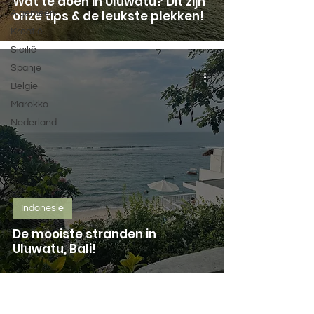
Wat te doen in Uluwatu? Dit zijn
onze tips & de leukste plekken!
Algemeen
Kroatië
Sicilië
Spanje
België
Marokko
Nederland
Indonesië
De mooiste stranden in
Uluwatu, Bali!