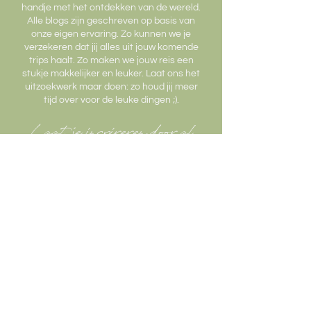
handje met het ontdekken van de wereld.
Alle blogs zijn geschreven op basis van
onze eigen ervaring. Zo kunnen we je
verzekeren dat jij alles uit jouw komende
trips haalt. Zo maken we jouw reis een
stukje makkelijker en leuker. Laat ons het
uitzoekwerk maar doen: zo houd jij meer
tijd over voor de leuke dingen ;).
Laat je inspireren door al
onze blog posts!
In onze blogs maken wij gebruik van affiliate
links. Als gebruiker merk je hier helemaal niets
van. Ons help je er ontzettend mee deze links
te gebruiken. Zo kunnen wij jullie blijven
voorzien van de handigste reistips!