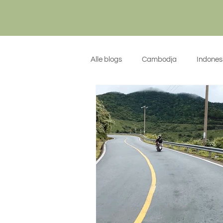
Alle blogs
Cambodja
Indones
Algemeen
Kroatië
Sicil