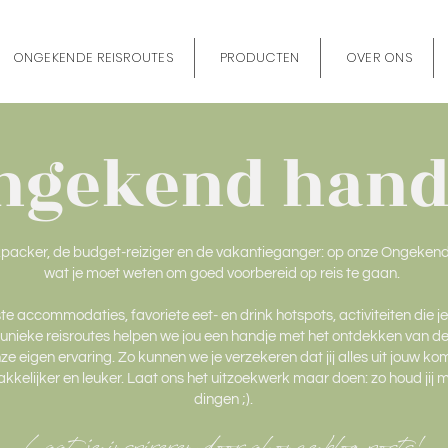
ONGEKENDE REISROUTES
PRODUCTEN
OVER ONS
ngekend hand
kpacker, de budget-reiziger en de vakantieganger: op onze Ongekend 
wat je moet weten om goed voorbereid op reis te gaan.
te accommodaties, favoriete eet- en drink hotspots, activiteiten die j
 unieke reisroutes helpen we jou een handje met het ontdekken van de w
e eigen ervaring. Zo kunnen we je verzekeren dat jij alles uit jouw k
kkelijker en leuker. Laat ons het uitzoekwerk maar doen: zo houd jij m
dingen ;).