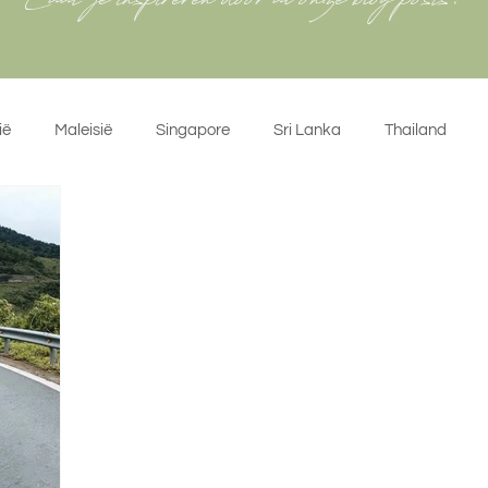
Laat je inspireren door al onze blog posts!
ië
Maleisië
Singapore
Sri Lanka
Thailand
ië
Spanje
België
Marokko
Nederland