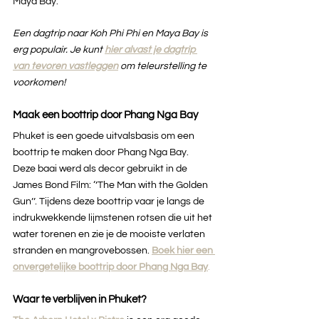
Maya Bay.
Een dagtrip naar Koh Phi Phi en Maya Bay is 
erg populair. Je kunt 
hier alvast je dagtrip 
van tevoren vastleggen
om teleurstelling te 
voorkomen!
Maak een boottrip door Phang Nga Bay
Phuket is een goede uitvalsbasis om een 
boottrip te maken door Phang Nga Bay. 
Deze baai werd als decor gebruikt in de 
James Bond Film: ‘’The Man with the Golden 
Gun’’. Tijdens deze boottrip vaar je langs de 
indrukwekkende lijmstenen rotsen die uit het 
water torenen en zie je de mooiste verlaten 
stranden en mangrovebossen. 
Boek hier een 
onvergetelijke boottrip door Phang Nga Bay
.
Waar te verblijven in Phuket?