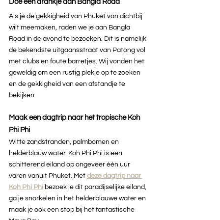
Doe een drankje aan Bangla Road
Als je de gekkigheid van Phuket van dichtbij 
wilt meemaken, raden we je aan Bangla 
Road in de avond te bezoeken. Dit is namelijk 
de bekendste uitgaansstraat van Patong vol 
met clubs en foute barretjes. Wij vonden het 
geweldig om een rustig plekje op te zoeken 
en de gekkigheid van een afstandje te 
bekijken.
Maak een dagtrip naar het tropische Koh 
Phi Phi
Witte zandstranden, palmbomen en 
helderblauw water. Koh Phi Phi is een 
schitterend eiland op ongeveer één uur 
varen vanuit Phuket. Met 
deze dagtrip naar 
Koh Phi Phi
bezoek je dit paradijselijke eiland, 
ga je snorkelen in het helderblauwe water en 
maak je ook een stop bij het fantastische 