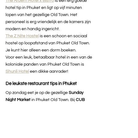
The Arbern Hotel x Bistro
is een erg goede 
hotel tip in Phuket en ligt op vijf minuten 
lopen van het gezellige Old Town. Het 
personeel is erg vriendelijk en de kamers zijn 
modern en handig ingericht.
The Z Nite Hostel
is een schoon en sociaal 
hostel op loopafstand van Phuket Old Town. 
Je kunt hier alleen een dorm boeken.
Voor een leuk, betaalbaar hotel in een van de 
koloniale panden van Phuket Old Town is 
Shunli Hotel
 een dikke aanrader!
De leukste restaurant tips in Phuket
Op zondag eet je op de gezellige 
Sunday 
Night Market
 in Phuket Old Town. Bij 
CUB 
House Phuket
 kun je goed ontbijten en drink 
je lekkere koffie. Ook bij 
Campus Coffee 
Roasters
 kun je goed terecht voor je 
dagelijkse portie cafeïne. Bij 
One Chun Cafe 
& Restaurant
 eet je heerlijk Thais voor lunch 