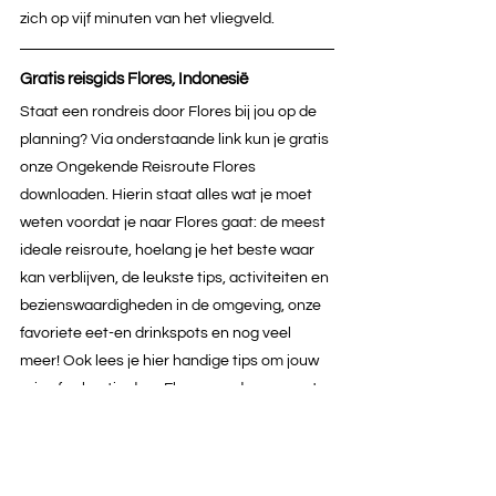
zich op vijf minuten van het vliegveld. 
Gratis reisgids Flores, Indonesië
Staat een rondreis door Flores bij jou op de 
planning? Via onderstaande link kun je gratis 
onze Ongekende Reisroute Flores 
downloaden. Hierin staat alles wat je moet 
weten voordat je naar Flores gaat: de meest 
ideale reisroute, hoelang je het beste waar 
kan verblijven, de leukste tips, activiteiten en 
bezienswaardigheden in de omgeving, onze 
favoriete eet-en drinkspots en nog veel 
meer! Ook lees je hier handige tips om jouw 
reis of vakantie door Flores zonder zorgen te 
laten verlopen. 
Wordt Flores jouw nieuwe Ongekende 