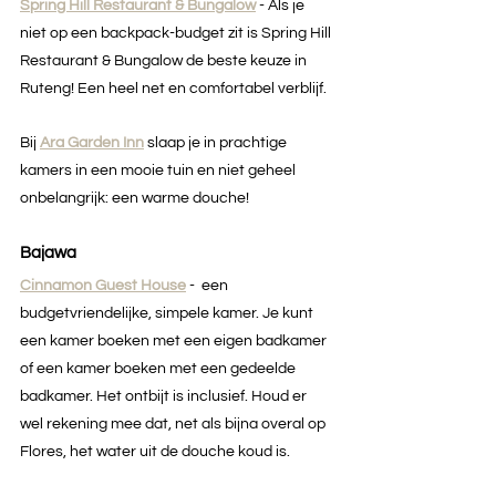
Spring Hill Restaurant & Bungalow
- Als je 
niet op een backpack-budget zit is Spring Hill 
Restaurant & Bungalow de beste keuze in 
Ruteng! Een heel net en comfortabel verblijf. 
Bij 
Ara Garden Inn
 slaap je in prachtige 
kamers in een mooie tuin en niet geheel 
onbelangrijk: een warme douche!
Bajawa
Cinnamon Guest House
 -  een 
budgetvriendelijke, simpele kamer. Je kunt 
een kamer boeken met een eigen badkamer 
of een kamer boeken met een gedeelde 
badkamer. Het ontbijt is inclusief. Houd er 
wel rekening mee dat, net als bijna overal op 
Flores, het water uit de douche koud is.