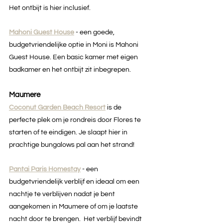
Het ontbijt is hier inclusief.
Mahoni Guest House
- een goede, 
budgetvriendelijke optie in Moni is Mahoni 
Guest House. Een basic kamer met eigen 
badkamer en het ontbijt zit inbegrepen.
Maumere
Coconut Garden Beach Resort
is de 
perfecte plek om je rondreis door Flores te 
starten of te eindigen. Je slaapt hier in 
prachtige bungalows pal aan het strand!
Pantai Paris Homestay
 - een 
budgetvriendelijk verblijf en ideaal om een 
nachtje te verblijven nadat je bent 
aangekomen in Maumere of om je laatste 
nacht door te brengen.  Het verblijf bevindt 