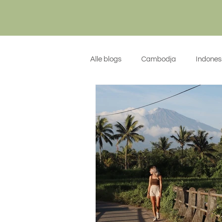
Alle blogs
Cambodja
Indones
Algemeen
Kroatië
Sicil