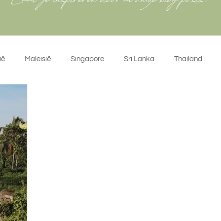
Laat je inspireren door al onze blog posts!
ië
Maleisië
Singapore
Sri Lanka
Thailand
ië
Spanje
België
Marokko
Nederland