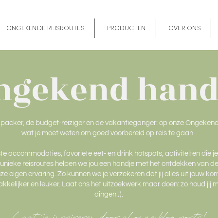
ONGEKENDE REISROUTES
PRODUCTEN
OVER ONS
ngekend hand
kpacker, de budget-reiziger en de vakantieganger: op onze Ongekend 
wat je moet weten om goed voorbereid op reis te gaan.
te accommodaties, favoriete eet- en drink hotspots, activiteiten die j
 unieke reisroutes helpen we jou een handje met het ontdekken van de w
e eigen ervaring. Zo kunnen we je verzekeren dat jij alles uit jouw k
kkelijker en leuker. Laat ons het uitzoekwerk maar doen: zo houd jij m
dingen ;).