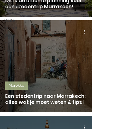
Dit is de ultieme planning voor
een stedentrip Marrakech!
Algemeen
Kroatië
Sicilië
Spanje
België
Marokko
Nederland
Marokko
Een stedentrip naar Marrakech:
alles wat je moet weten & tips!