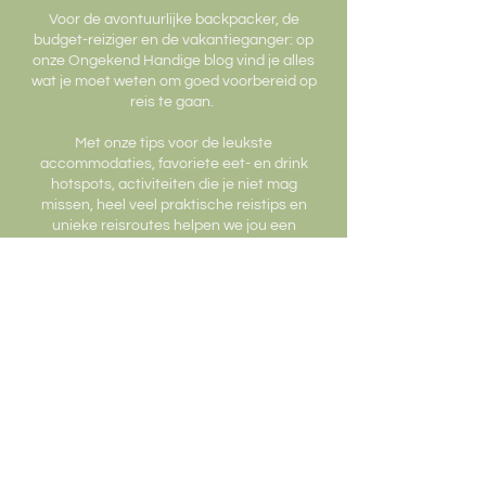
Voor de avontuurlijke backpacker, de
budget-reiziger en de vakantieganger: op
onze Ongekend Handige blog vind je alles
wat je moet weten om goed voorbereid op
reis te gaan.
Met onze tips voor de leukste
accommodaties, favoriete eet- en drink
hotspots, activiteiten die je niet mag
missen, heel veel praktische reistips en
unieke reisroutes helpen we jou een
handje met het ontdekken van de wereld.
Alle blogs zijn geschreven op basis van
onze eigen ervaring. Zo kunnen we je
verzekeren dat jij alles uit jouw komende
trips haalt. Zo maken we jouw reis een
stukje makkelijker en leuker. Laat ons het
uitzoekwerk maar doen: zo houd jij meer
tijd over voor de leuke dingen ;).
Laat je inspireren door al